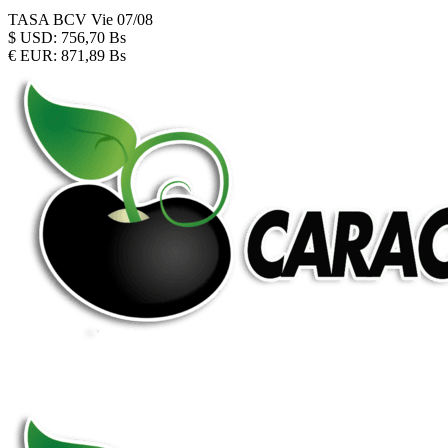
TASA BCV
Vie 07/08
$
USD:
756,70 Bs
€
EUR:
871,89 Bs