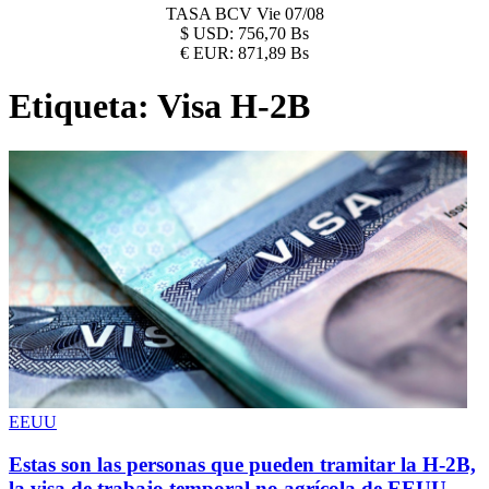
TASA BCV
Vie 07/08
$
USD:
756,70 Bs
€
EUR:
871,89 Bs
Etiqueta:
Visa H-2B
EEUU
Estas son las personas que pueden tramitar la H-2B,
la visa de trabajo temporal no agrícola de EEUU