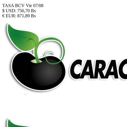
TASA BCV
Vie 07/08
$
USD:
756,70 Bs
€
EUR:
871,89 Bs