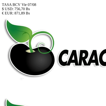
TASA BCV
Vie 07/08
$
USD:
756,70 Bs
€
EUR:
871,89 Bs