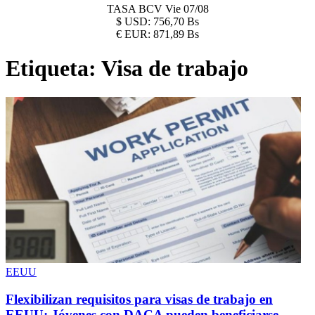
TASA BCV
Vie 07/08
$
USD:
756,70 Bs
€
EUR:
871,89 Bs
Etiqueta:
Visa de trabajo
EEUU
Flexibilizan requisitos para visas de trabajo en
EEUU: Jóvenes con DACA pueden beneficiarse