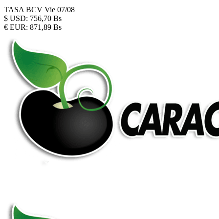
TASA BCV
Vie 07/08
$
USD:
756,70 Bs
€
EUR:
871,89 Bs