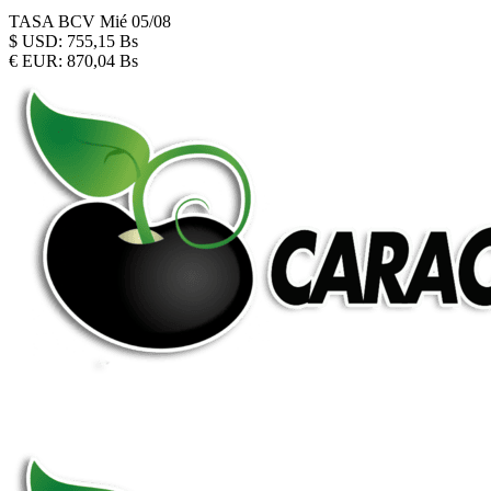
TASA BCV
Mié 05/08
$
USD:
755,15 Bs
€
EUR:
870,04 Bs