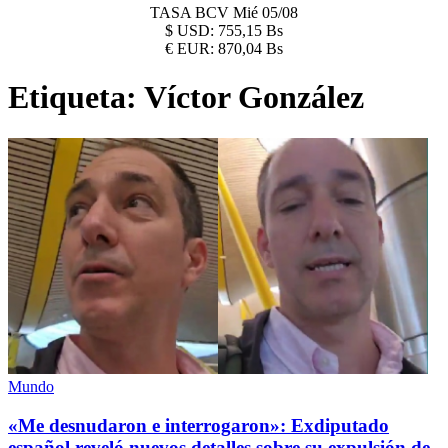
TASA BCV
Mié 05/08
$
USD:
755,15 Bs
€
EUR:
870,04 Bs
Etiqueta:
Víctor González
Mundo
«Me desnudaron e interrogaron»: Exdiputado
español reveló nuevos detalles sobre su expulsión de