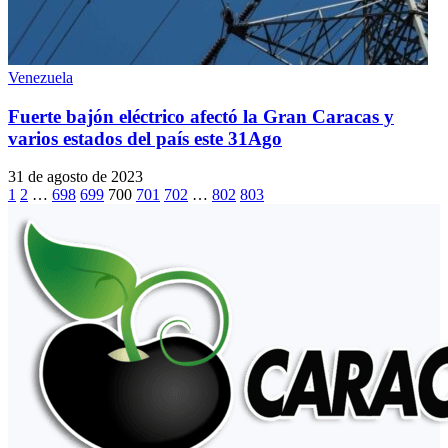
Venezuela
Fuerte bajón eléctrico afectó la Gran Caracas y
varios estados del país este 31Ago
31 de agosto de 2023
1
2
…
698
699
700
701
702
…
802
803