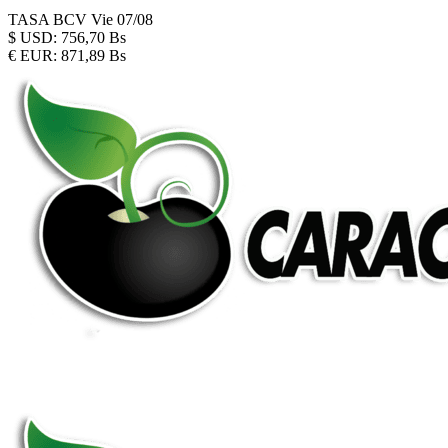
TASA BCV
Vie 07/08
$
USD:
756,70 Bs
€
EUR:
871,89 Bs