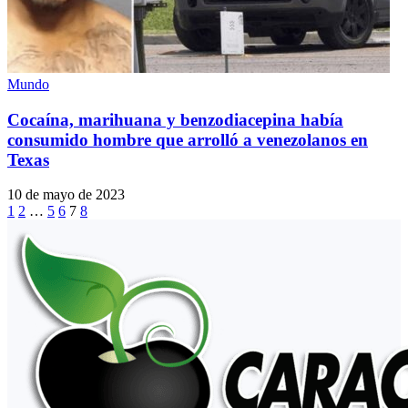
Mundo
Cocaína, marihuana y benzodiacepina había
consumido hombre que arrolló a venezolanos en
Texas
10 de mayo de 2023
1
2
…
5
6
7
8