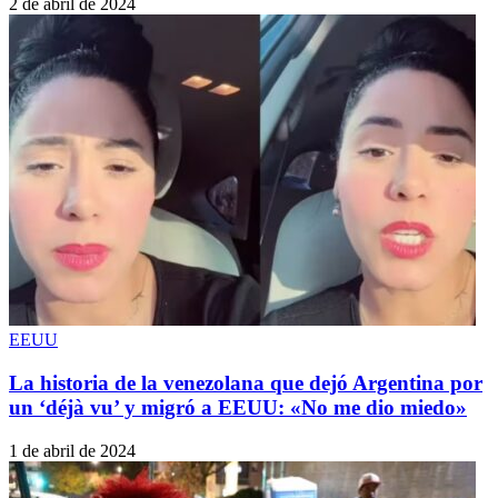
2 de abril de 2024
EEUU
La historia de la venezolana que dejó Argentina por
un ‘déjà vu’ y migró a EEUU: «No me dio miedo»
1 de abril de 2024