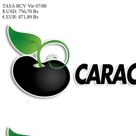
TASA BCV
Vie 07/08
$
USD:
756,70 Bs
€
EUR:
871,89 Bs