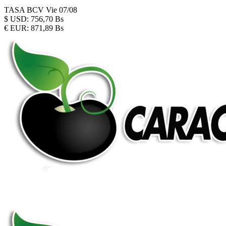
TASA BCV
Vie 07/08
$
USD:
756,70 Bs
€
EUR:
871,89 Bs