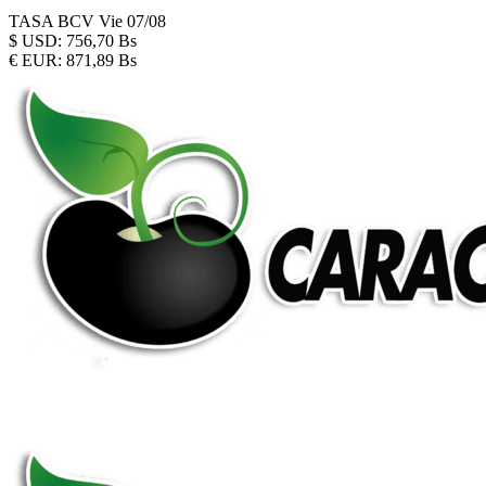
TASA BCV
Vie 07/08
$
USD:
756,70 Bs
€
EUR:
871,89 Bs