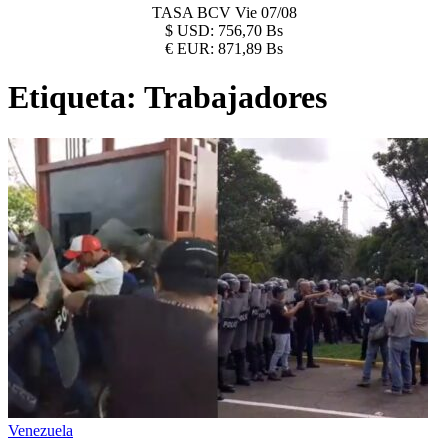
TASA BCV
Vie 07/08
$
USD:
756,70 Bs
€
EUR:
871,89 Bs
Etiqueta:
Trabajadores
Venezuela