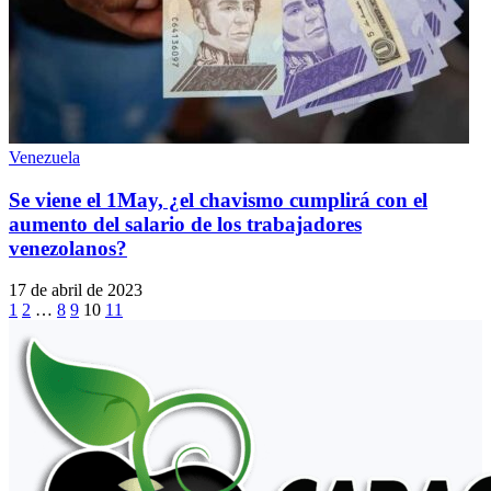
Venezuela
Se viene el 1May, ¿el chavismo cumplirá con el
aumento del salario de los trabajadores
venezolanos?
17 de abril de 2023
1
2
…
8
9
10
11