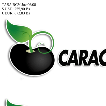
TASA BCV
Jue 06/08
$
USD:
755,90 Bs
€
EUR:
872,83 Bs