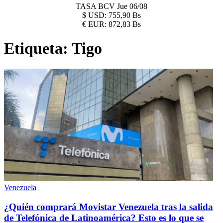
TASA BCV
Jue 06/08
$
USD:
755,90 Bs
€
EUR:
872,83 Bs
Etiqueta:
Tigo
Venezuela
¿Quién comprará Movistar Venezuela tras la salida
de Telefónica de Latinoamérica? Esto es lo que se