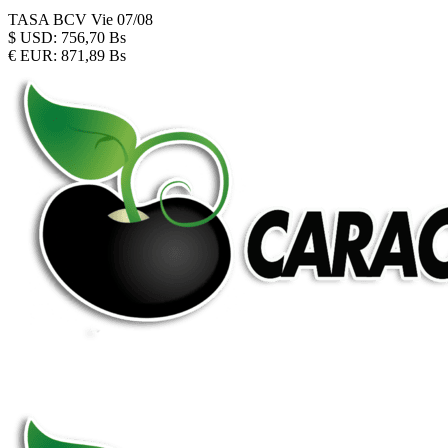
TASA BCV
Vie 07/08
$
USD:
756,70 Bs
€
EUR:
871,89 Bs