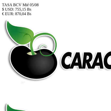
TASA BCV
Mié 05/08
$
USD:
755,15 Bs
€
EUR:
870,04 Bs