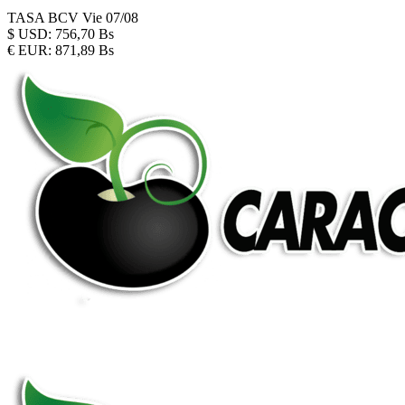
TASA BCV
Vie 07/08
$
USD:
756,70 Bs
€
EUR:
871,89 Bs