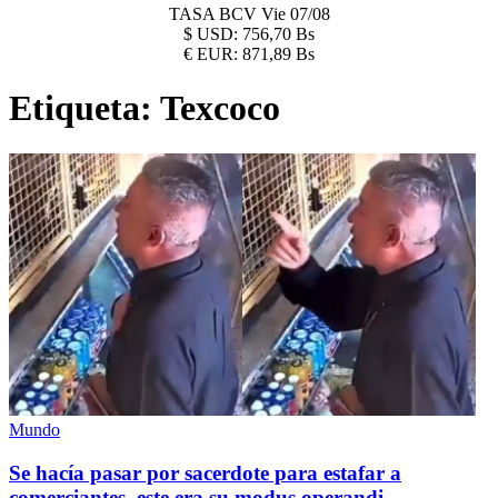
TASA BCV
Vie 07/08
$
USD:
756,70 Bs
€
EUR:
871,89 Bs
Etiqueta:
Texcoco
Mundo
Se hacía pasar por sacerdote para estafar a
comerciantes, este era su modus operandi