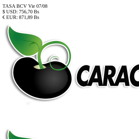
TASA BCV
Vie 07/08
$
USD:
756,70 Bs
€
EUR:
871,89 Bs