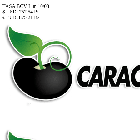
TASA BCV
Lun 10/08
$
USD:
757,54 Bs
€
EUR:
875,21 Bs