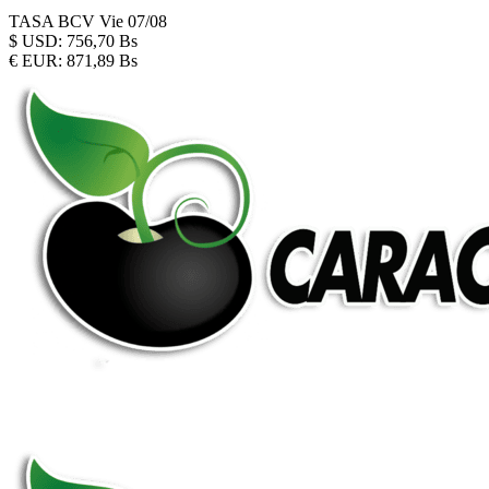
TASA BCV
Vie 07/08
$
USD:
756,70 Bs
€
EUR:
871,89 Bs