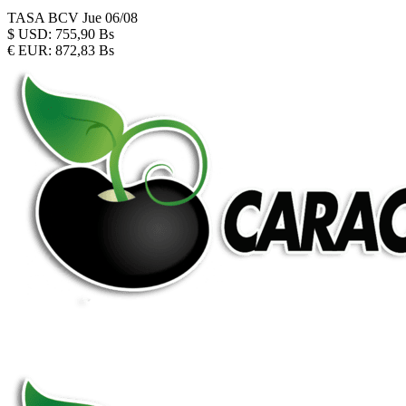
TASA BCV
Jue 06/08
$
USD:
755,90 Bs
€
EUR:
872,83 Bs