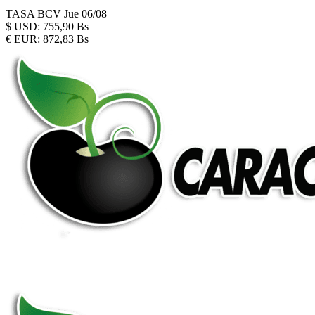
TASA BCV
Jue 06/08
$
USD:
755,90 Bs
€
EUR:
872,83 Bs