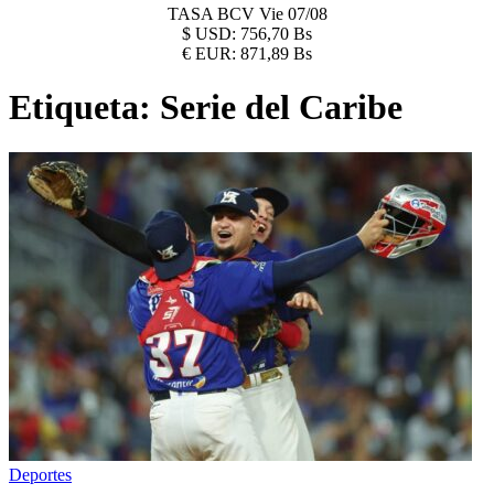
TASA BCV
Vie 07/08
$
USD:
756,70 Bs
€
EUR:
871,89 Bs
Etiqueta:
Serie del Caribe
Deportes