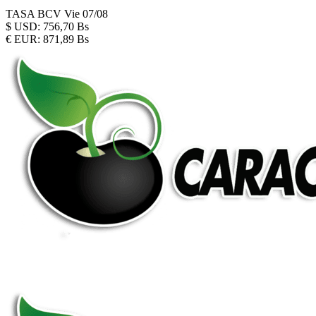
TASA BCV
Vie 07/08
$
USD:
756,70 Bs
€
EUR:
871,89 Bs