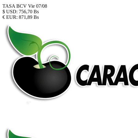
TASA BCV
Vie 07/08
$
USD:
756,70 Bs
€
EUR:
871,89 Bs