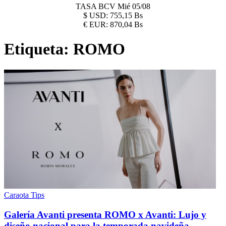
TASA BCV
Mié 05/08
$
USD:
755,15 Bs
€
EUR:
870,04 Bs
Etiqueta:
ROMO
Caraota Tips
Galería Avanti presenta ROMO x Avanti: Lujo y
diseño nacional para la temporada navideña