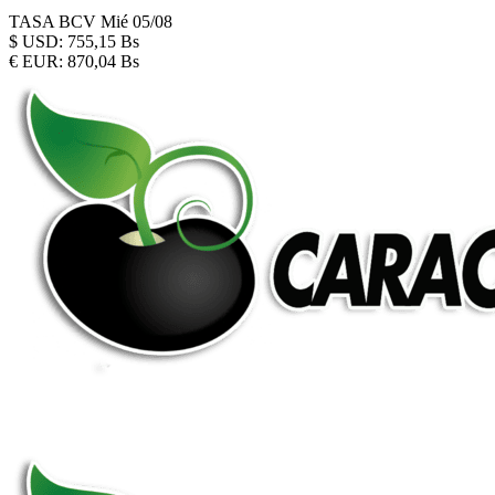
TASA BCV
Mié 05/08
$
USD:
755,15 Bs
€
EUR:
870,04 Bs