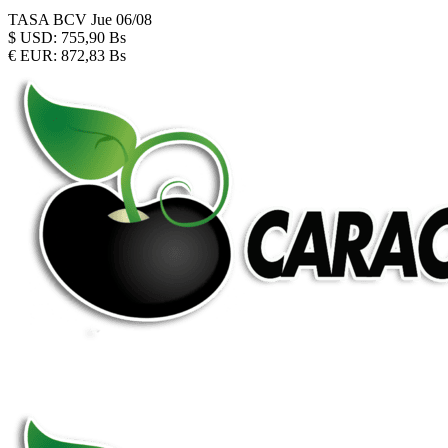
TASA BCV
Jue 06/08
$
USD:
755,90 Bs
€
EUR:
872,83 Bs