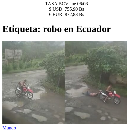
TASA BCV
Jue 06/08
$
USD:
755,90 Bs
€
EUR:
872,83 Bs
Etiqueta:
robo en Ecuador
Mundo