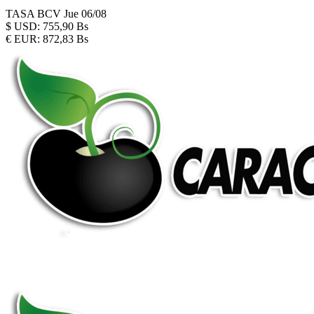
TASA BCV
Jue 06/08
$
USD:
755,90 Bs
€
EUR:
872,83 Bs