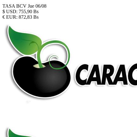
TASA BCV
Jue 06/08
$
USD:
755,90 Bs
€
EUR:
872,83 Bs