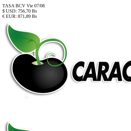
TASA BCV
Vie 07/08
$
USD:
756,70 Bs
€
EUR:
871,89 Bs