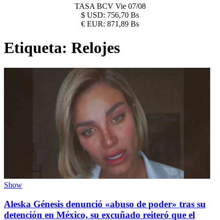
TASA BCV
Vie 07/08
$
USD:
756,70 Bs
€
EUR:
871,89 Bs
Etiqueta:
Relojes
Show
Aleska Génesis denunció «abuso de poder» tras su
detención en México, su excuñado reiteró que el