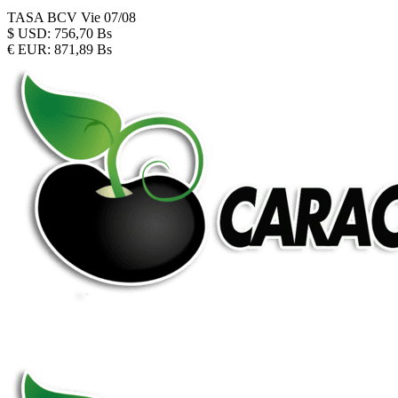
TASA BCV
Vie 07/08
$
USD:
756,70 Bs
€
EUR:
871,89 Bs