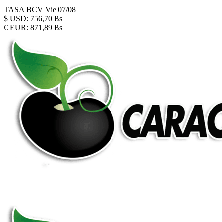
TASA BCV
Vie 07/08
$
USD:
756,70 Bs
€
EUR:
871,89 Bs