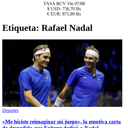
TASA BCV
Vie 07/08
$
USD:
756,70 Bs
€
EUR:
871,89 Bs
Etiqueta:
Rafael Nadal
Deportes
«Me hiciste reimaginar mi juego», la emotiva carta
de despedida que Federer dedicó a Nadal