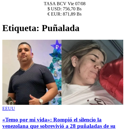
TASA BCV
Vie 07/08
$
USD:
756,70 Bs
€
EUR:
871,89 Bs
Etiqueta:
Puñalada
EEUU
«Temo por mi vida»: Rompió el silencio la
venezolana que sobrevivió a 28 puñaladas de su