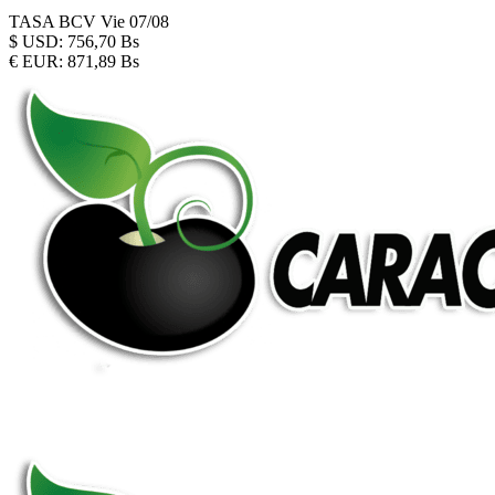
TASA BCV
Vie 07/08
$
USD:
756,70 Bs
€
EUR:
871,89 Bs