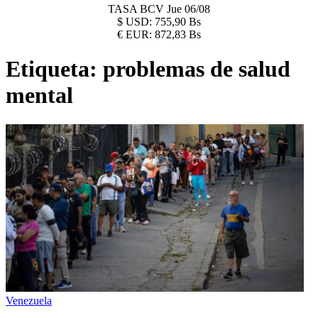
TASA BCV
Jue 06/08
$
USD:
755,90 Bs
€
EUR:
872,83 Bs
Etiqueta:
problemas de salud
mental
Venezuela