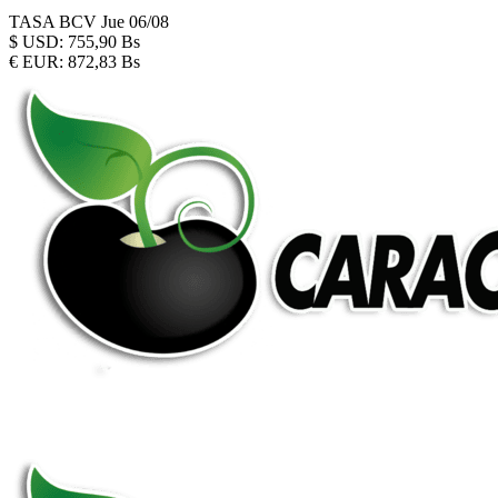
TASA BCV
Jue 06/08
$
USD:
755,90 Bs
€
EUR:
872,83 Bs