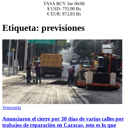
TASA BCV
Jue 06/08
$
USD:
755,90 Bs
€
EUR:
872,83 Bs
Etiqueta:
previsiones
Venezuela
Anunciaron el cierre por 30 días de varias calles por
trabajos de reparación en Caracas, esto es lo que