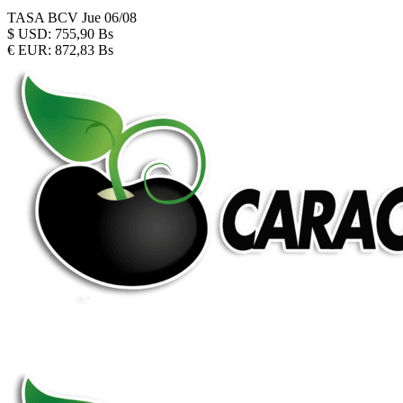
TASA BCV
Jue 06/08
$
USD:
755,90 Bs
€
EUR:
872,83 Bs