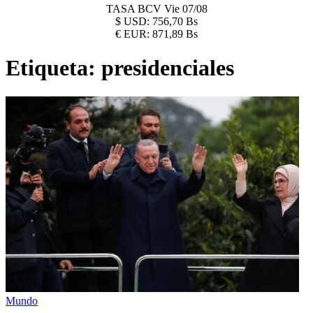
TASA BCV
Vie 07/08
$
USD:
756,70 Bs
€
EUR:
871,89 Bs
Etiqueta:
presidenciales
Mundo