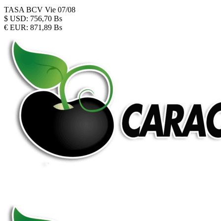
TASA BCV
Vie 07/08
$
USD:
756,70 Bs
€
EUR:
871,89 Bs