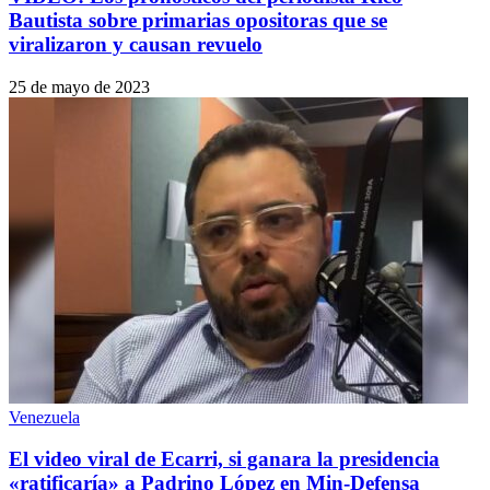
Bautista sobre primarias opositoras que se
viralizaron y causan revuelo
25 de mayo de 2023
Venezuela
El video viral de Ecarri, si ganara la presidencia
«ratificaría» a Padrino López en Min-Defensa