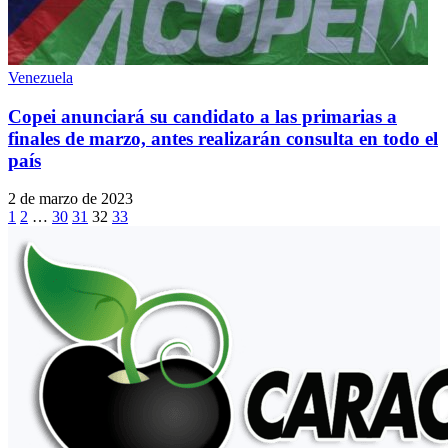
Venezuela
Copei anunciará su candidato a las primarias a
finales de marzo, antes realizarán consulta en todo el
país
2 de marzo de 2023
1
2
…
30
31
32
33