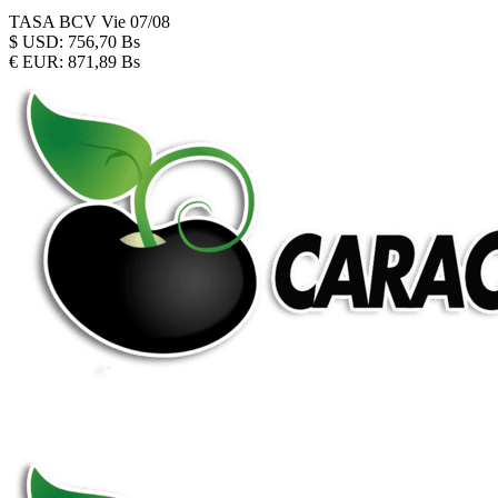
TASA BCV
Vie 07/08
$
USD:
756,70 Bs
€
EUR:
871,89 Bs