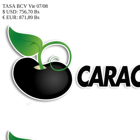
TASA BCV
Vie 07/08
$
USD:
756,70 Bs
€
EUR:
871,89 Bs