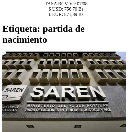
TASA BCV
Vie 07/08
$
USD:
756,70 Bs
€
EUR:
871,89 Bs
Etiqueta:
partida de
nacimiento