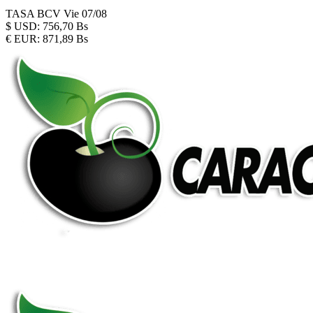
TASA BCV
Vie 07/08
$
USD:
756,70 Bs
€
EUR:
871,89 Bs