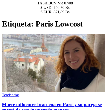
TASA BCV
Vie 07/08
$
USD:
756,70 Bs
€
EUR:
871,89 Bs
Etiqueta:
Paris Lowcost
Tendencias
Muere influencer brasileña en París y su pareja se
enteró de esta inesperada manera