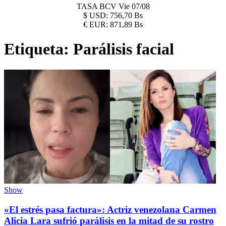
TASA BCV
Vie 07/08
$
USD:
756,70 Bs
€
EUR:
871,89 Bs
Etiqueta:
Parálisis facial
Show
«El estrés pasa factura»: Actriz venezolana Carmen
Alicia Lara sufrió parálisis en la mitad de su rostro