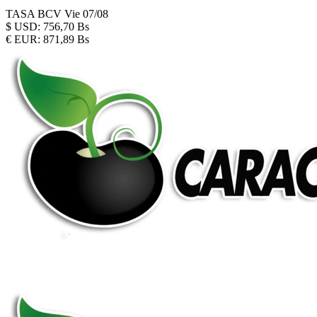
TASA BCV
Vie 07/08
$
USD:
756,70 Bs
€
EUR:
871,89 Bs