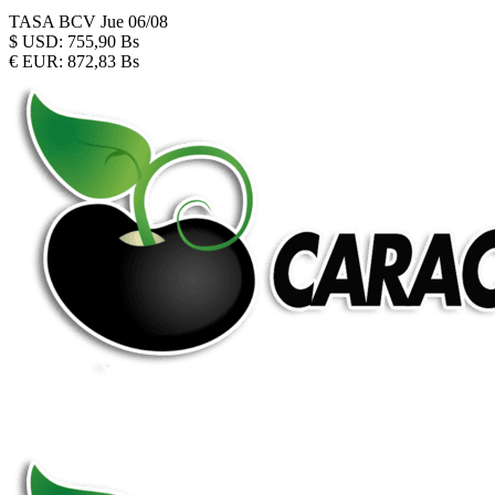
TASA BCV
Jue 06/08
$
USD:
755,90 Bs
€
EUR:
872,83 Bs