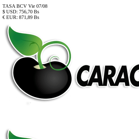
TASA BCV
Vie 07/08
$
USD:
756,70 Bs
€
EUR:
871,89 Bs