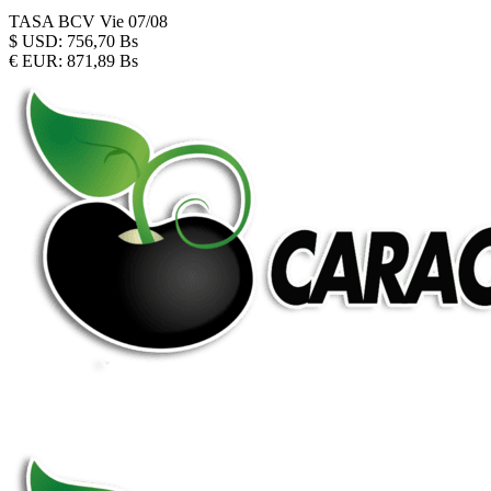
TASA BCV
Vie 07/08
$
USD:
756,70 Bs
€
EUR:
871,89 Bs