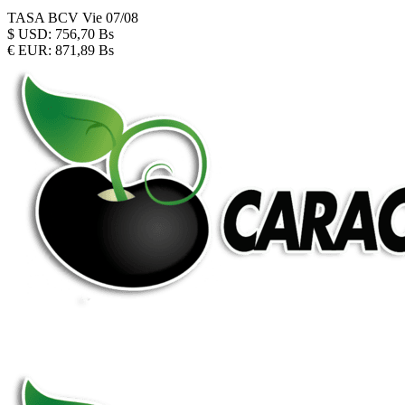
TASA BCV
Vie 07/08
$
USD:
756,70 Bs
€
EUR:
871,89 Bs