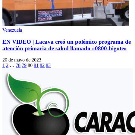
Venezuela
EN VIDEO | Lacava creó un polémico programa de
atención primaria de salud llamado «0800-bigote»
20 de mayo de 2023
1
2
…
78
79
80
81
82
83