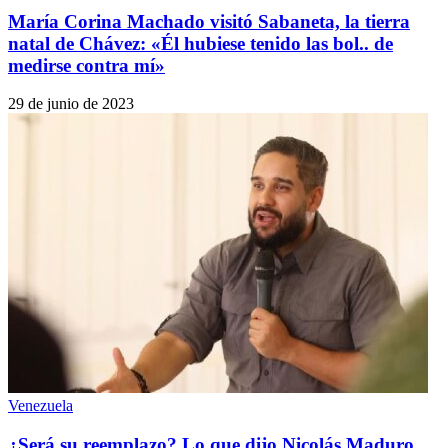
María Corina Machado visitó Sabaneta, la tierra
natal de Chávez: «Él hubiese tenido las bol.. de
medirse contra mí»
29 de junio de 2023
Venezuela
¿Será su reemplazo? Lo que dijo Nicolás Maduro