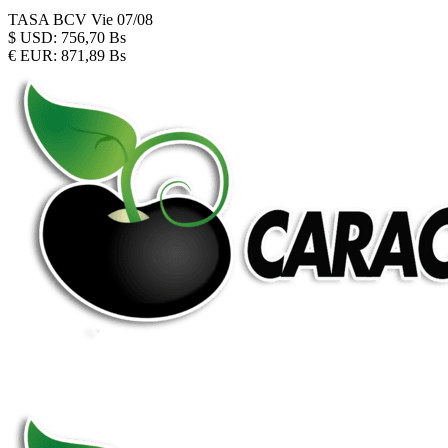
TASA BCV
Vie 07/08
$
USD:
756,70 Bs
€
EUR:
871,89 Bs