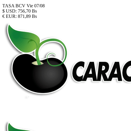
TASA BCV
Vie 07/08
$
USD:
756,70 Bs
€
EUR:
871,89 Bs