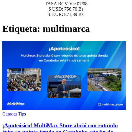
TASA BCV
Vie 07/08
$
USD:
756,70 Bs
€
EUR:
871,89 Bs
Etiqueta:
multimarca
Caraota Tips
¡Apoteósico! MultiMax Store abrió con rotundo
éxito su quinta tienda en Carabobo este fin de