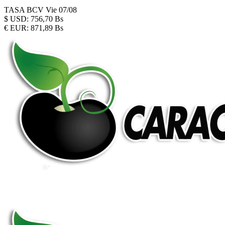
TASA BCV
Vie 07/08
$
USD:
756,70 Bs
€
EUR:
871,89 Bs