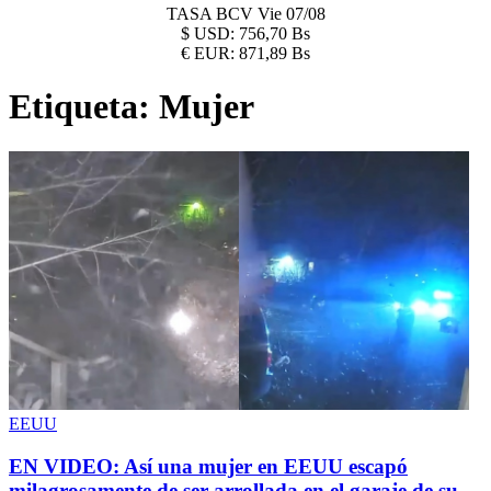
TASA BCV
Vie 07/08
$
USD:
756,70 Bs
€
EUR:
871,89 Bs
Etiqueta:
Mujer
EEUU
EN VIDEO: Así una mujer en EEUU escapó
milagrosamente de ser arrollada en el garaje de su