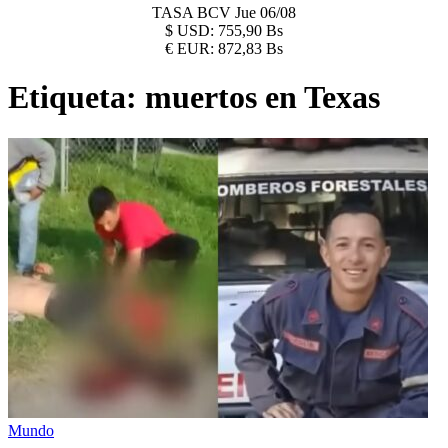
TASA BCV
Jue 06/08
$
USD:
755,90 Bs
€
EUR:
872,83 Bs
Etiqueta:
muertos en Texas
Mundo