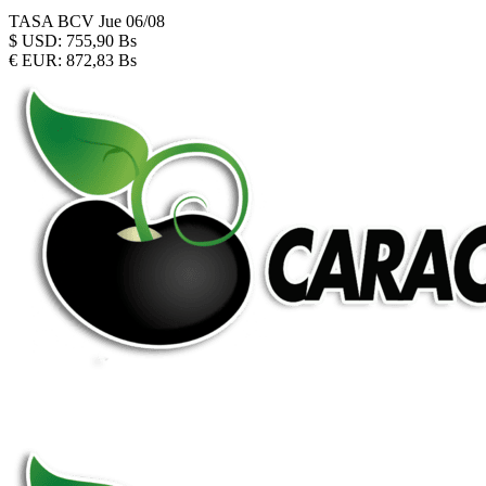
TASA BCV
Jue 06/08
$
USD:
755,90 Bs
€
EUR:
872,83 Bs