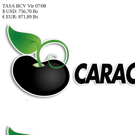
TASA BCV
Vie 07/08
$
USD:
756,70 Bs
€
EUR:
871,89 Bs