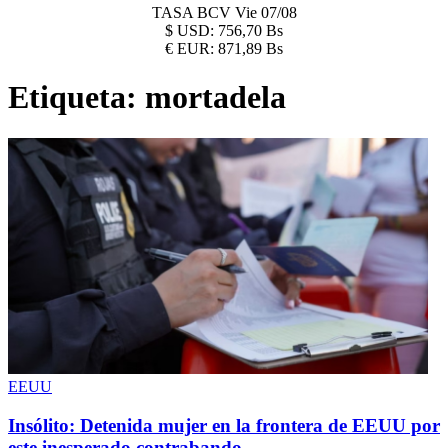
TASA BCV
Vie 07/08
$
USD:
756,70 Bs
€
EUR:
871,89 Bs
Etiqueta:
mortadela
EEUU
Insólito: Detenida mujer en la frontera de EEUU por
este inesperado contrabando