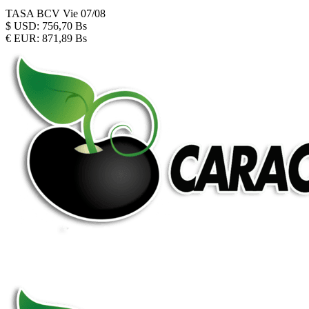
TASA BCV
Vie 07/08
$
USD:
756,70 Bs
€
EUR:
871,89 Bs