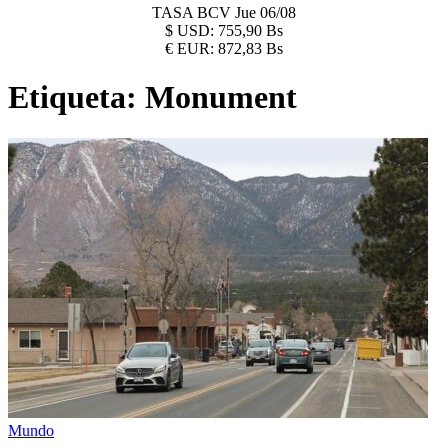
TASA BCV
Jue 06/08
$
USD:
755,90 Bs
€
EUR:
872,83 Bs
Etiqueta:
Monument
Mundo