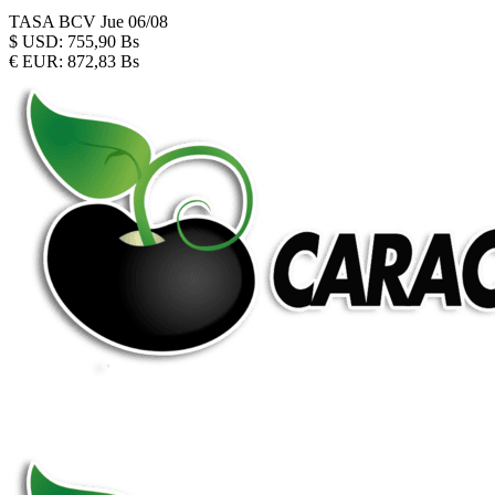
TASA BCV
Jue 06/08
$
USD:
755,90 Bs
€
EUR:
872,83 Bs