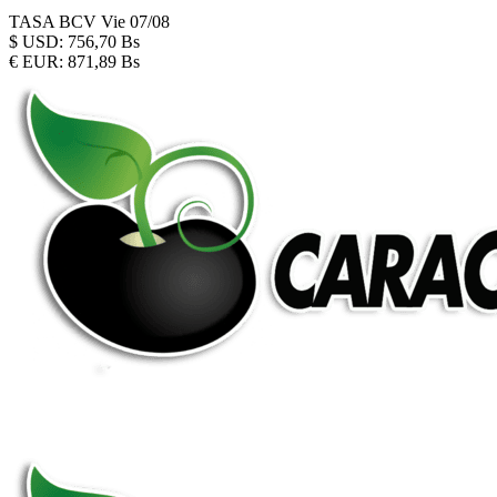
TASA BCV
Vie 07/08
$
USD:
756,70 Bs
€
EUR:
871,89 Bs