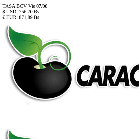
TASA BCV
Vie 07/08
$
USD:
756,70 Bs
€
EUR:
871,89 Bs