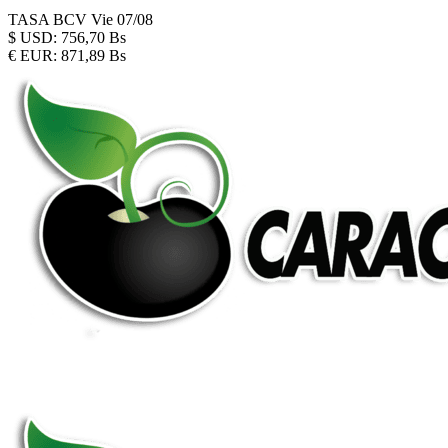
TASA BCV
Vie 07/08
$
USD:
756,70 Bs
€
EUR:
871,89 Bs