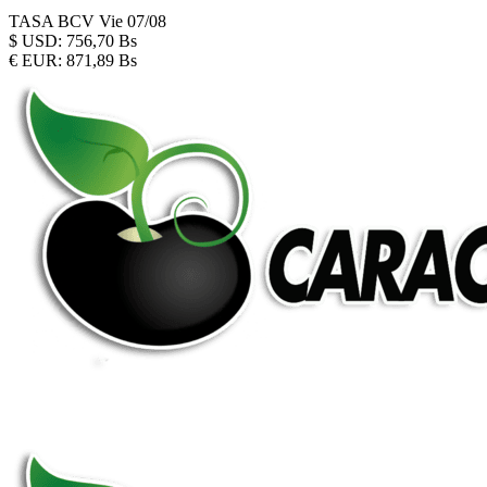
TASA BCV
Vie 07/08
$
USD:
756,70 Bs
€
EUR:
871,89 Bs